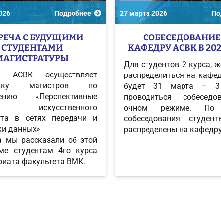
026
Подробнее
27 марта 2026
По
РЕЧА С БУДУЩИМИ
СОБЕСЕДОВАНИЕ
СТУДЕНТАМИ
КАФЕДРУ АСВК В 202
МАГИСТРАТУРЫ
Для студентов 2 курса, 
а АСВК осуществляет
распределиться на кафед
товку магистров по
будет 31 марта – 3
лению «Перспективные
проводиться собеседо
ы искусственного
очном режиме. По 
кта в сетях передачи и
собеседования студен
ки данных»
распределены на кафедру
а мы рассказали об этой
ме студентам 4го курса
риата факультета ВМК.