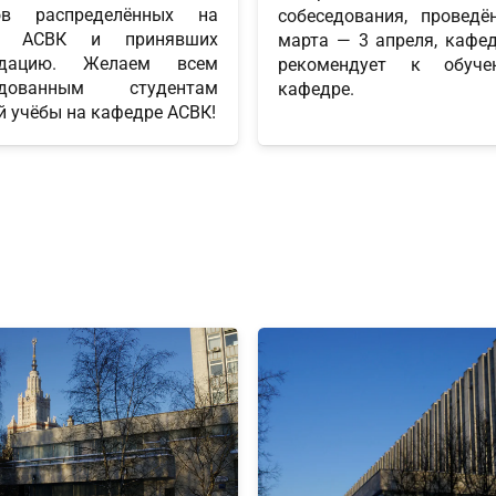
тов распределённых на
собеседования, проведё
у АСВК и принявших
марта — 3 апреля, кафе
ндацию. Желаем всем
рекомендует к обуч
ндованным студентам
кафедре.
й учёбы на кафедре АСВК!