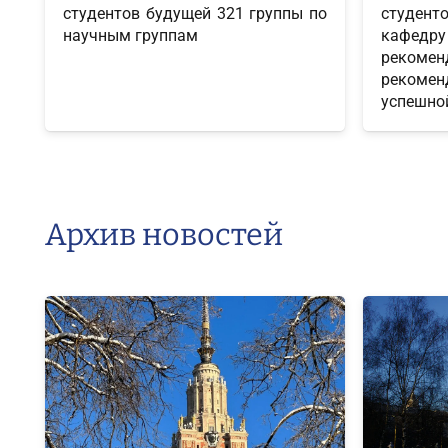
студентов будущей 321 группы по
студен
научным группам
кафедр
рекоме
рекоме
успешно
Архив новостей