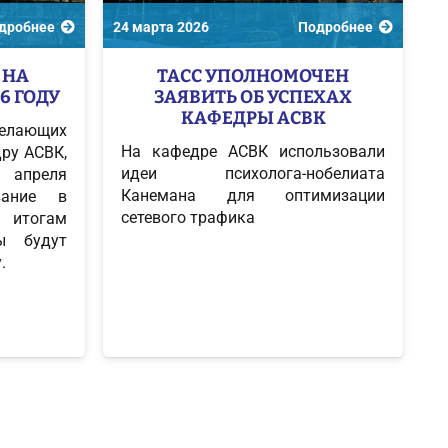
дробнее
24 марта 2026
Подробнее
 НА
ТАСС УПОЛНОМОЧЕН
6 ГОДУ
ЗАЯВИТЬ ОБ УСПЕХАХ
КАФЕДРЫ АСВК
желающих
На кафедре АСВК использовали
ру АСВК,
идеи психолога-нобелиата
 апреля
Канемана для оптимизации
вание в
сетевого трафика
итогам
ты будут
.